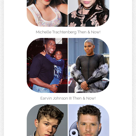
Michelle Trachtenberg Then & Now!
Earvin Johnson III Then & Now!